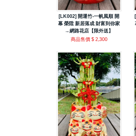
[LK002] 開運竹-一帆風順 開
幕 榮陞 新居落成 財富到你家
→網路花店【限外送】
商品售價
$ 2,300