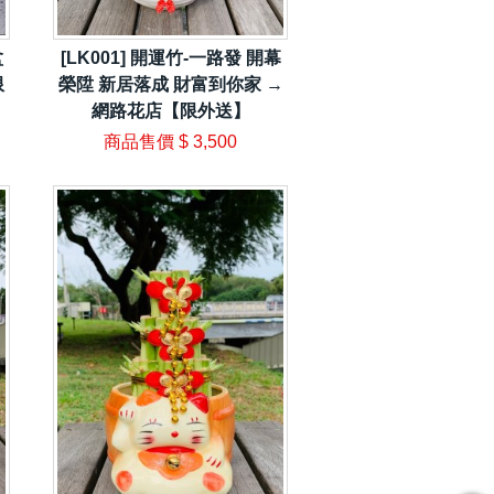
盆
[LK001] 開運竹-一路發 開幕
限
榮陞 新居落成 財富到你家 →
網路花店【限外送】
商品售價
$ 3,500