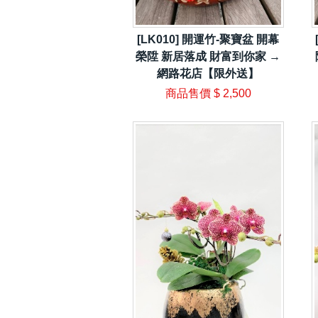
[LK010] 開運竹-聚寶盆 開幕
榮陞 新居落成 財富到你家 →
網路花店【限外送】
商品售價
$ 2,500