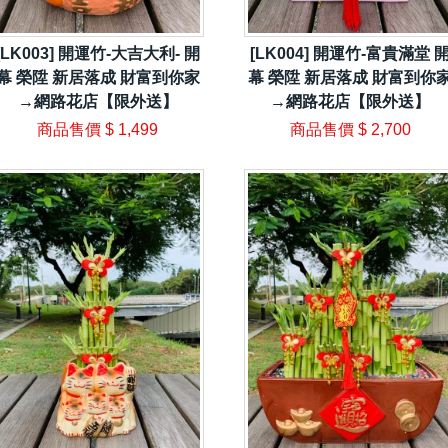
[LK003] 開運竹-大吉大利- 開
[LK004] 開運竹-富貴滿堂 
幕 榮陞 新居落成 財富到你家
幕 榮陞 新居落成 財富到你
→網路花店【限外送】
→網路花店【限外送】
商品售價
$ 1,499
商品售價
$ 2,700