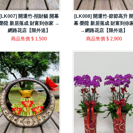
[LK007] 開運竹-招財貓 開幕
[LK008] 開運竹-節節高升 
榮陞 新居落成 財富到你家 →
幕 榮陞 新居落成 財富到你
網路花店【限外送】
→網路花店【限外送】
商品售價
$ 1,500
商品售價
$ 2,900