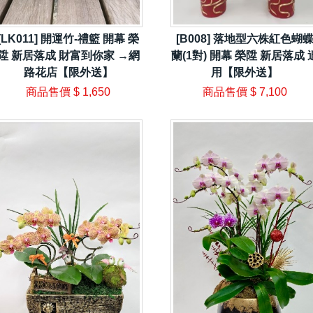
[LK011] 開運竹-禮籃 開幕 榮
[B008] 落地型六株紅色蝴
陞 新居落成 財富到你家 →網
蘭(1對) 開幕 榮陞 新居落成 
路花店【限外送】
用【限外送】
商品售價
$ 1,650
商品售價
$ 7,100