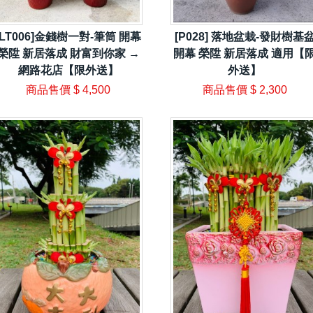
[LT006]金錢樹一對-筆筒 開幕
[P028] 落地盆栽-發財樹基
榮陞 新居落成 財富到你家 →
開幕 榮陞 新居落成 適用【
網路花店【限外送】
外送】
商品售價
$ 4,500
商品售價
$ 2,300