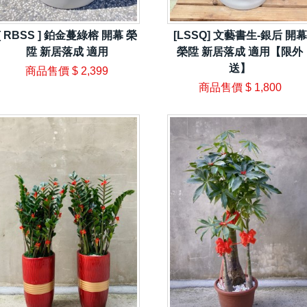
[ RBSS ] 鉑金蔓綠榕 開幕 榮
[LSSQ] 文藝書生-銀后 開幕
陞 新居落成 適用
榮陞 新居落成 適用【限外
送】
商品售價
$ 2,399
商品售價
$ 1,800