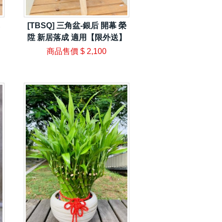
[TBSQ] 三角盆-銀后 開幕 榮
陞 新居落成 適用【限外送】
商品售價
$ 2,100