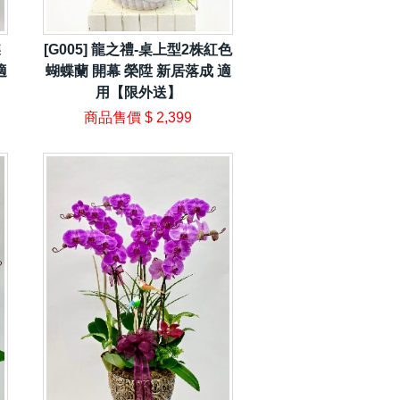
蝶
[G005] 龍之禮-桌上型2株紅色
適
蝴蝶蘭 開幕 榮陞 新居落成 適
用【限外送】
商品售價
$ 2,399