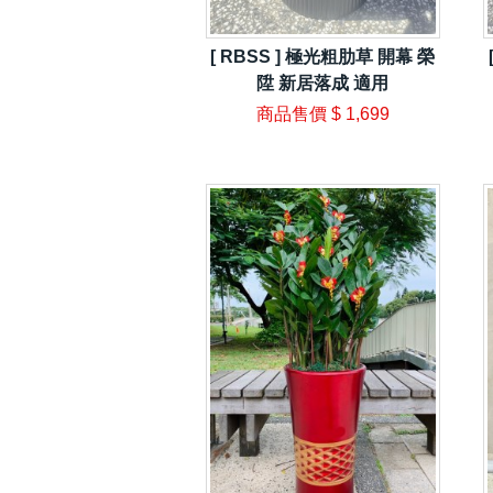
[ RBSS ] 極光粗肋草 開幕 榮
陞 新居落成 適用
商品售價
$ 1,699