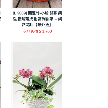
開
[LK009] 開運竹-小船 開幕 榮
家
陞 新居落成 財富到你家 →網
路花店【限外送】
商品售價
$ 1,700