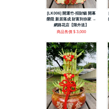
[LK006] 開運竹-招財貓 開幕
榮陞 新居落成 財富到你家 →
網路花店【限外送】
商品售價
$ 3,000