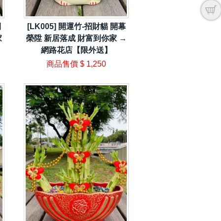
開
[LK005] 開運竹-招財貓 開幕
家
榮陞 新居落成 財富到你家 →
網路花店【限外送】
商品售價
$ 1,250