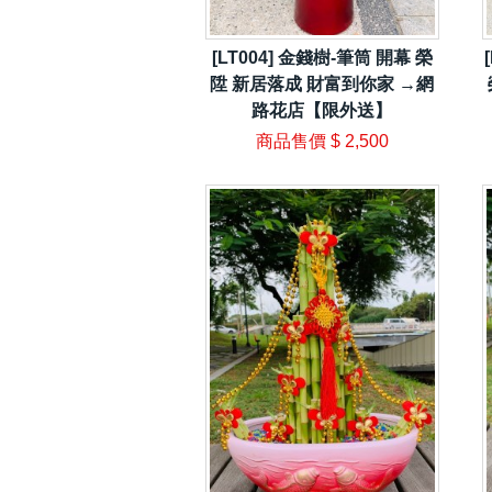
[LT004] 金錢樹-筆筒 開幕 榮
陞 新居落成 財富到你家 →網
路花店【限外送】
商品售價
$ 2,500