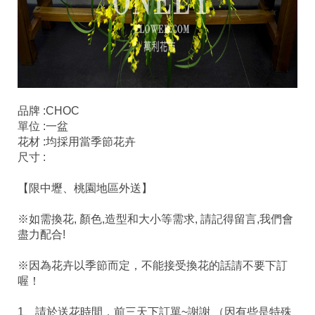
品牌 :CHOC
單位 :一盆
花材 :均採用當季節花卉
尺寸 :
【限中壢、桃園地區外送】
※如需換花, 顏色,造型和大小等需求, 請記得留言,我們會
盡力配合!
※因為花卉以季節而定，不能接受換花的話請不要下訂
喔！
1、請於送花時間，前三天下訂單~謝謝 （因有些是特殊