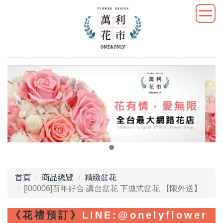
首頁
商品總覽
精緻盆花
[I00006]百年好合 講台盆花 下拋式盆花 【限外送】
《花禮預訂》
LINE
:@onelyflower