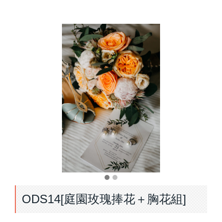
ODS14[庭園玫瑰捧花＋胸花組]