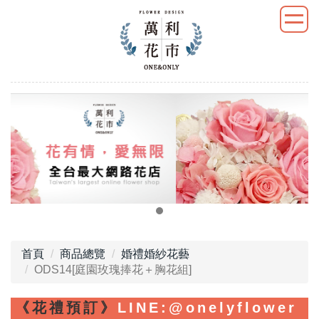
首頁
商品總覽
婚禮婚紗花藝
ODS14[庭園玫瑰捧花＋胸花組]
《花禮預訂》
LINE
:@onelyflower