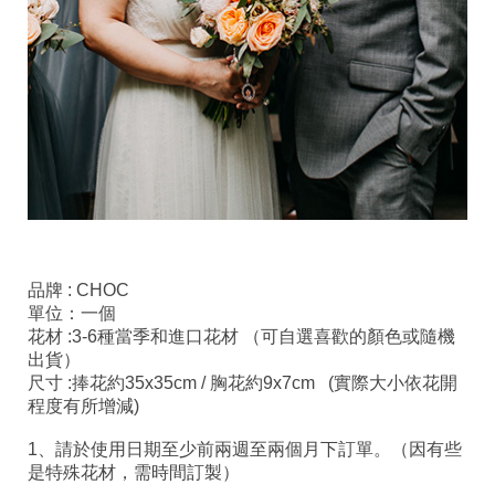
品牌 : CHOC
單位：一個
花材 :3-6種當季和進口花材 （可自選喜歡的顏色或隨機
出貨）
尺寸 :捧花約35x35cm / 胸花約9x7cm (實際大小依花開
程度有所增減)
1、請於使用日期至少前兩週至兩個月下訂單。（因有些
是特殊花材，需時間訂製）