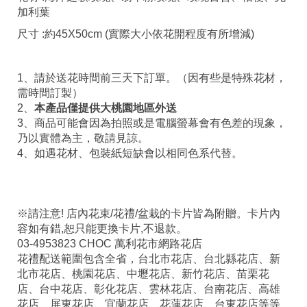
加利葉
尺寸 :約45X50cm
(實際大小依花開程度有所增減)
1、請於送花時間前三天下訂單
。
（因有些是特殊花材，
需時間訂製）
2、
本產品僅提供大桃園地區外送
3、商品可能會因為拍照或是電腦螢幕會有色差的現象，
乃以實體為主，敬請見諒。
4、如遇花材、包裝紙短缺會以相同色系代替。
※請注意! 店內花束/花禮/盆栽的卡片皆為附贈。卡片內
容如有錯,恕只能更換卡片,不退款。
03-4953823 CHOC 萬利花市網路花店
花禮配送範圍包含全省，台北市花店、台北縣花店、新
北市花店、桃園花店、中壢花店、新竹花店、苗栗花
店、台中花店、彰化花店、雲林花店、台南花店、高雄
花店、屏東花店、宜蘭花店、花蓮花店、台東花店等等