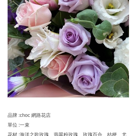
品牌 :choc 網路花店
單位 :一束
花材 :海洋之歌玫瑰、翡翠粉玫瑰、玫瑰百合、桔梗、尤