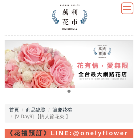
首頁
商品總覽
節慶花禮
[V-Day9] 【情人節花束I】
《花禮預訂》
LINE
:@onelyflower