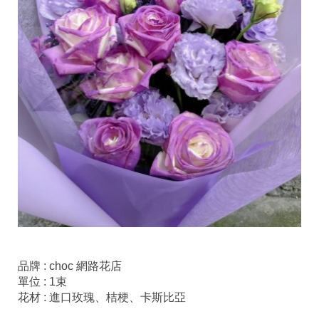
品牌 :
choc 網路花店
單位 :
1束
花材 :
 進口玫瑰、桔梗、卡斯比亞