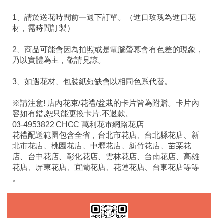
1、請於送花時間前一週下訂單
。
（進口玫瑰為進口花
材，需時間訂製）
2、商品可能會因為拍照或是電腦螢幕會有色差的現象，
乃以實體為主，敬請見諒。
3、如遇花材、包裝紙短缺會以相同色系代替。
※請注意! 店內花束/花禮/盆栽的卡片皆為附贈。卡片內
容如有錯,恕只能更換卡片,不退款。
03-4953822 CHOC 萬利花市網路花店
花禮配送範圍包含全省，台北市花店、台北縣花店、新
北市花店、桃園花店、中壢花店、新竹花店、苗栗花
店、台中花店、彰化花店、雲林花店、台南花店、高雄
花店、屏東花店、宜蘭花店、花蓮花店、台東花店等等
。