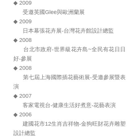
◆ 2009
受邀英國Glee與歐洲蘭展
◆ 2009
日本幕張花卉展-台灣花卉館設計總監
◆ 2008
台北市政府-世界級花卉島~全民有花日日
好-參展
◆ 2008
第七屆上海國際插花藝術展-受邀參展暨表
演
◆ 2007
客家電視台-健康生活好煮意-花藝表演
◆ 2006
建國花市12生肖吉祥物-金狗旺財花卉雕塑
設計總監