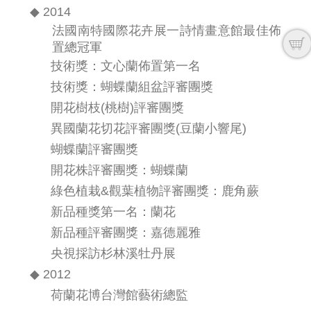
◆ 2014
法國南特國際花卉展一詩情畫意館最佳佈
置總冠軍
技術獎：文心蘭佈置第一名
技術獎：蝴蝶蘭組盆評審團獎
開花樹枝(桃樹)評審團獎
異國蘭花切花評審團獎(豆蘭小響尾)
蝴蝶蘭評審團獎
開花株評審團獎：蝴蝶蘭
綠色植栽&觀葉植物評審團獎：鹿角蕨
新品種獎第一名：蘭花
新品種評審團獎：嘉德麗雅
央視採訪杉林溪牡丹展
◆ 2012
荷蘭花博台灣館藝術總監